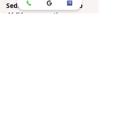
Sedonora : l’agence web
dédiée aux pratiques
holistiques
Nous mettons nos compétences
digitales au service des thérapeutes :
✨ Compréhension de votre mission &
de votre énergie
Stratégies de visibilité vraiment
adaptées
Un accompagnement clair, accessible &
réactif
👉
Notre engagement pour les
thérapeutes holistiques